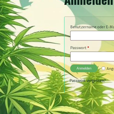
Benutzername oder E-Ma
Erforderlich
Passwort
*
Ang
Anmelden
Passwort vergessen?