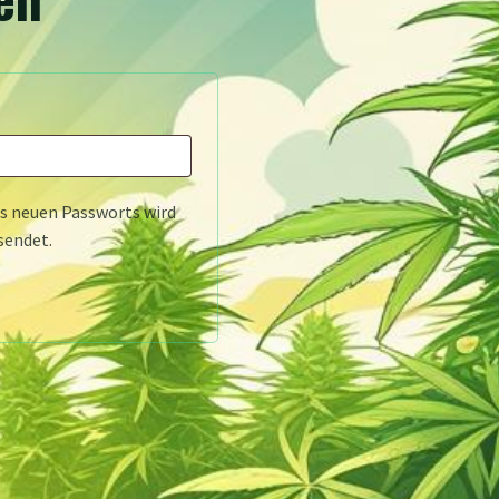
ch
es neuen Passworts wird
sendet.