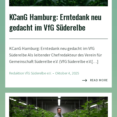
KCanG Hamburg: Erntedank neu
gedacht im VfG Süderelbe
KCanG Hamburg: Erntedank neu gedacht im VfG
Süderelbe Als leitender Chefredakteur des Verein für
Gemeinschaft Süderelbe e.V. (VfG Süderelbe e.V.[…]
-
Redaktion VfG Süderelbe e.V.
Oktober 4, 2025
READ MORE