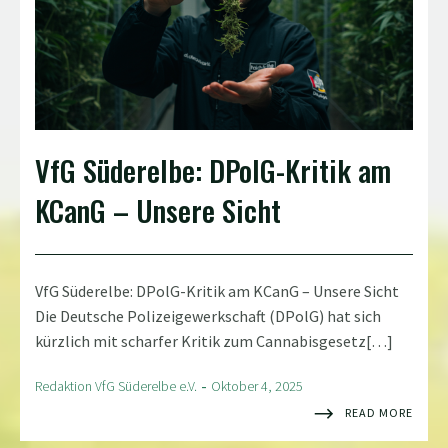
VfG Süderelbe: DPolG-Kritik am
KCanG – Unsere Sicht
VfG Süderelbe: DPolG-Kritik am KCanG – Unsere Sicht
Die Deutsche Polizeigewerkschaft (DPolG) hat sich
kürzlich mit scharfer Kritik zum Cannabisgesetz[…]
-
Redaktion VfG Süderelbe e.V.
Oktober 4, 2025
READ MORE