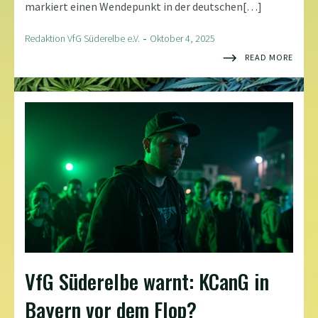
markiert einen Wendepunkt in der deutschen[…]
-
Redaktion VfG Süderelbe e.V.
Oktober 4, 2025
READ MORE
VfG Süderelbe warnt: KCanG in
Bayern vor dem Flop?