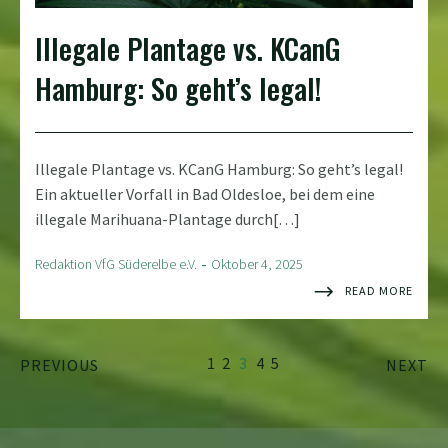
Illegale Plantage vs. KCanG
Hamburg: So geht’s legal!
Illegale Plantage vs. KCanG Hamburg: So geht’s legal!
Ein aktueller Vorfall in Bad Oldesloe, bei dem eine
illegale Marihuana-Plantage durch[…]
-
Redaktion VfG Süderelbe e.V.
Oktober 4, 2025
READ MORE
1
2
3
4
5
PREVIOUS
NEXT