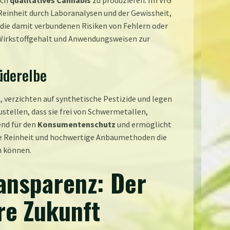
ich
qualitatives Cannabis
zu produzieren. Im VfG
 Reinheit durch Laboranalysen und der Gewissheit,
 die damit verbundenen Risiken von Fehlern oder
 Wirkstoffgehalt und Anwendungsweisen zur
üderelbe
verzichten auf synthetische Pestizide und legen
tellen, dass sie frei von Schwermetallen,
end für den
Konsumentenschutz
und ermöglicht
ute Reinheit und hochwertige Anbaumethoden die
n können.
ansparenz: Der
re Zukunft