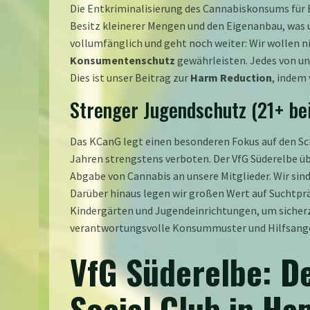
Die Entkriminalisierung des Cannabiskonsums für E
Besitz kleinerer Mengen und den Eigenanbau, was 
vollumfänglich und geht noch weiter: Wir wollen 
Konsumentenschutz
gewährleisten. Jedes von un
Dies ist unser Beitrag zur
Harm Reduction
, indem
Strenger Jugendschutz (21+ bei
Das KCanG legt einen besonderen Fokus auf den Sc
Jahren strengstens verboten. Der VfG Süderelbe ü
Abgabe von Cannabis an unsere Mitglieder. Wir sin
Darüber hinaus legen wir großen Wert auf Suchtpr
Kindergärten und Jugendeinrichtungen, um sicherzu
verantwortungsvolle Konsummuster und Hilfsangebo
VfG Süderelbe: De
Social Club in H