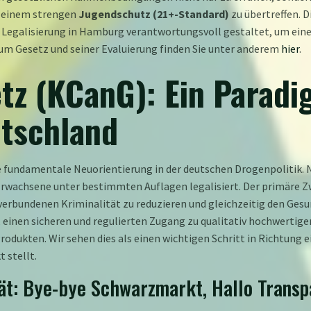
 einem strengen
Jugendschutz (21+-Standard)
zu übertreffen. 
ie Legalisierung in Hamburg verantwortungsvoll gestaltet, um ein
um Gesetz und seiner Evaluierung finden Sie unter anderem
hier
.
tz (KCanG): Ein Parad
tschland
undamentale Neuorientierung in der deutschen Drogenpolitik. Na
rwachsene unter bestimmten Auflagen legalisiert. Der primäre Zwe
erbundenen Kriminalität zu reduzieren und gleichzeitig den Gesu
, einen sicheren und regulierten Zugang zu qualitativ hochwertig
rodukten. Wir sehen dies als einen wichtigen Schritt in Richtung
 stellt.
tät: Bye-bye Schwarzmarkt, Hallo Transp