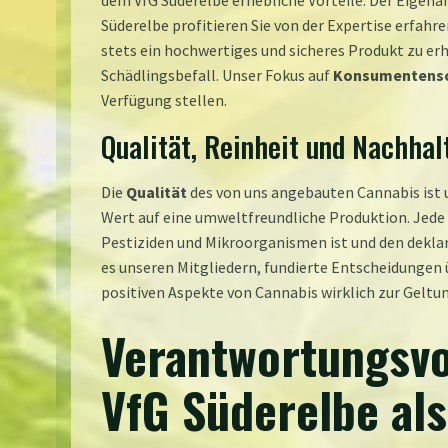
dem VfG Süderelbe erhebliche Vorteile. Der Eigena
Süderelbe profitieren Sie von der Expertise erfahr
stets ein hochwertiges und sicheres Produkt zu er
Schädlingsbefall. Unser Fokus auf
Konsumentens
Verfügung stellen.
Qualität, Reinheit und Nachhal
Die
Qualität
des von uns angebauten Cannabis ist 
Wert auf eine umweltfreundliche Produktion. Jede
Pestiziden und Mikroorganismen ist und den deklar
es unseren Mitgliedern, fundierte Entscheidungen
positiven Aspekte von Cannabis wirklich zur Gelt
Verantwortungsvo
VfG Süderelbe als