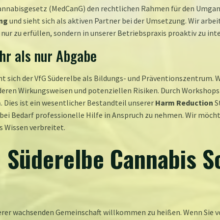
nnabisgesetz (MedCanG) den rechtlichen Rahmen für den Umgang 
ng
und sieht sich als aktiven Partner bei der Umsetzung. Wir arb
r zu erfüllen, sondern in unserer Betriebspraxis proaktiv zu inte
hr als nur Abgabe
t sich der VfG Süderelbe als Bildungs- und Präventionszentrum. 
eren Wirkungsweisen und potenziellen Risiken. Durch Workshops 
m
. Dies ist ein wesentlicher Bestandteil unserer
Harm Reduction
St
bei Bedarf professionelle Hilfe in Anspruch zu nehmen. Wir möcht
s Wissen verbreitet.
 Süderelbe Cannabis So
 unserer wachsenden Gemeinschaft willkommen zu heißen. Wenn Sie v