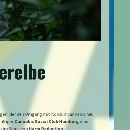
erelbe
lzogen, der den Umgang mit Konsumcannabis neu
ünftiger
Cannabis Social Club Hamburg
eine
rn im Sinne von
Harm Reduction
,