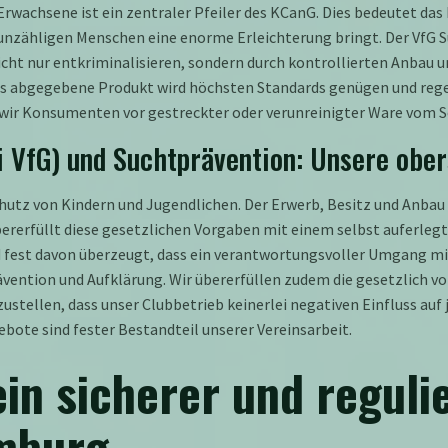
rwachsene ist ein zentraler Pfeiler des KCanG. Dies bedeutet das 
unzähligen Menschen eine enorme Erleichterung bringt. Der VfG S
nicht nur entkriminalisieren, sondern durch kontrollierten Anba
s abgegebene Produkt wird höchsten Standards genügen und regel
 wir Konsumenten vor gestreckter oder verunreinigter Ware vom 
 VfG) und Suchtprävention: Unsere ober
hutz von Kindern und Jugendlichen. Der Erwerb, Besitz und Anbau 
bererfüllt diese gesetzlichen Vorgaben mit einem selbst auferleg
d fest davon überzeugt, dass ein verantwortungsvoller Umgang mi
ävention und Aufklärung. Wir übererfüllen zudem die gesetzlich v
stellen, dass unser Clubbetrieb keinerlei negativen Einfluss auf
te sind fester Bestandteil unserer Vereinsarbeit.
in sicherer und reguli
amburg