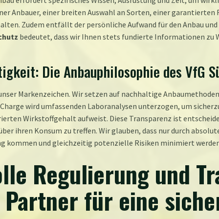
nbau erfordert spezifisches Wissen, Ausrüstung und Zeit, um wirkl
ener Anbauer, einer breiten Auswahl an Sorten, einer garantierten
halten. Zudem entfällt der persönliche Aufwand für den Anbau und
chutz
bedeutet, dass wir Ihnen stets fundierte Informationen zu
tigkeit: Die Anbauphilosophie des VfG S
unser Markenzeichen. Wir setzen auf nachhaltige Anbaumethoden, 
 Charge wird umfassenden Laboranalysen unterzogen, um sicherzus
ierten Wirkstoffgehalt aufweist. Diese Transparenz ist entscheid
 über ihren Konsum zu treffen. Wir glauben, dass nur durch absol
ung kommen und gleichzeitig potenzielle Risiken minimiert werde
lle Regulierung und Tr
 Partner für eine siche